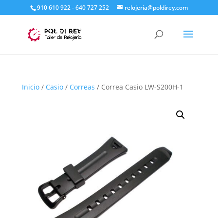
910 610 922 - 640 727 252
relojeria@poldirey.com
Inicio
/
Casio
/
Correas
/ Correa Casio LW-S200H-1