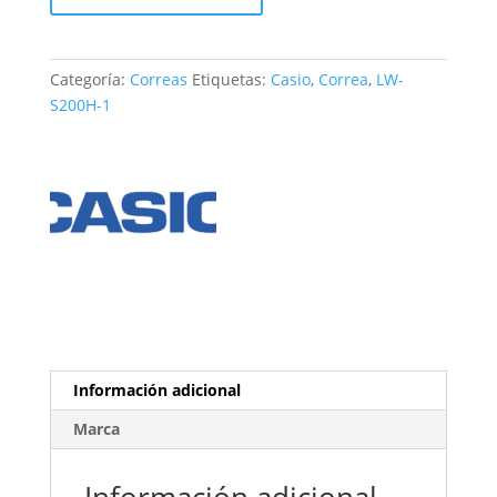
LW-
S200H-
1
Categoría:
Correas
Etiquetas:
Casio
,
Correa
,
LW-
cantidad
S200H-1
Información adicional
Marca
Información adicional