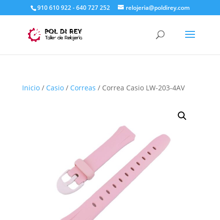
910 610 922 - 640 727 252
relojeria@poldirey.com
Inicio
/
Casio
/
Correas
/ Correa Casio LW-203-4AV