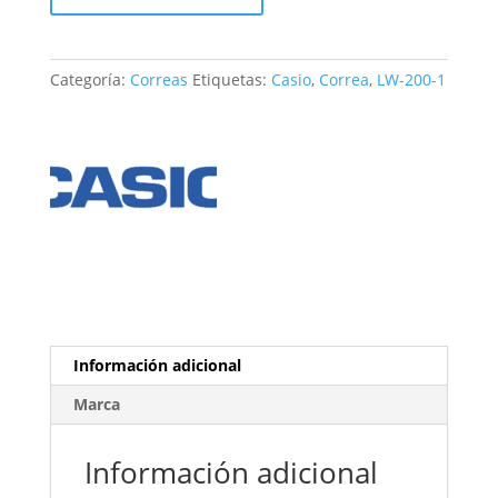
LW-
200-
1
Categoría:
Correas
Etiquetas:
Casio
,
Correa
,
LW-200-1
cantidad
Información adicional
Marca
Información adicional