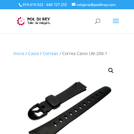
910 610 922 - 640 727 252
relojeria@poldirey.com
Inicio
/
Casio
/
Correas
/ Correa Casio LW-200-1