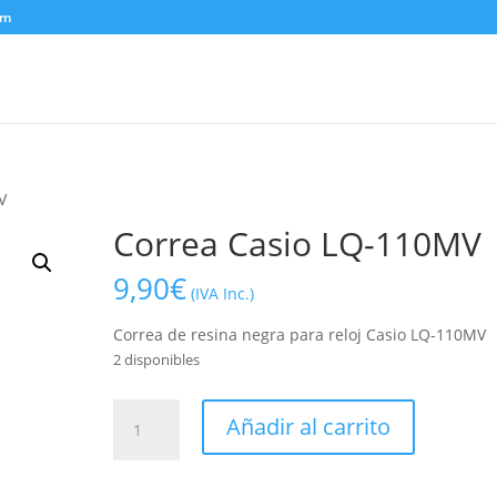
om
V
Correa Casio LQ-110MV
9,90
€
(IVA Inc.)
Correa de resina negra para reloj Casio LQ-110MV
2 disponibles
Correa
Añadir al carrito
Casio
LQ-
110MV