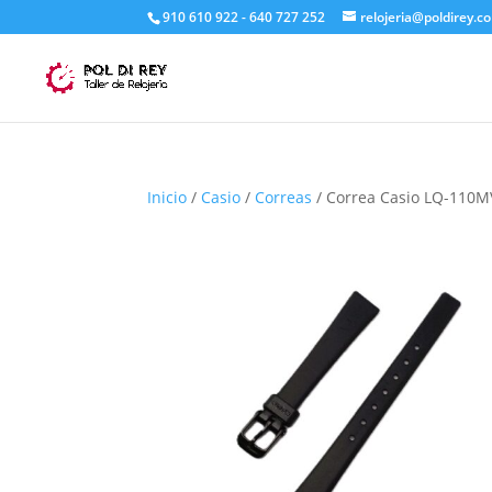
910 610 922 - 640 727 252
relojeria@poldirey.c
Inicio
/
Casio
/
Correas
/ Correa Casio LQ-110M