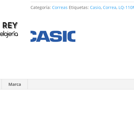
cantidad
Categoría:
Correas
Etiquetas:
Casio
,
Correa
,
LQ-110
Marca