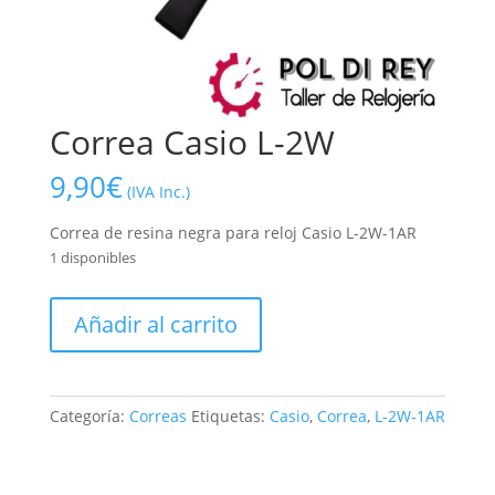
Correa Casio L-2W
9,90
€
(IVA Inc.)
Correa de resina negra para reloj Casio L-2W-1AR
1 disponibles
Correa
Añadir al carrito
Casio
L-
2W
cantidad
Categoría:
Correas
Etiquetas:
Casio
,
Correa
,
L-2W-1AR