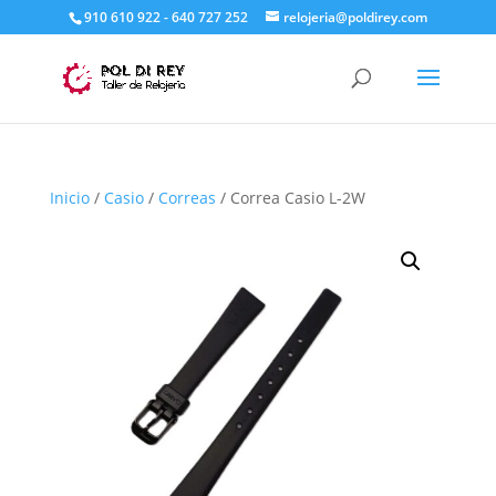
910 610 922 - 640 727 252
relojeria@poldirey.com
Inicio
/
Casio
/
Correas
/ Correa Casio L-2W