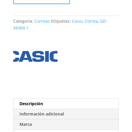
GD-
X6900-
1
Categoría:
Correas
Etiquetas:
Casio
,
Correa
,
GD-
cantidad
X6900-1
Descripción
Información adicional
Marca