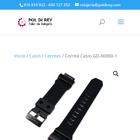
910 610 922 - 640 727 252
relojeria@poldirey.com
Inicio
/
Casio
/
Correas
/ Correa Casio GD-X6900-1