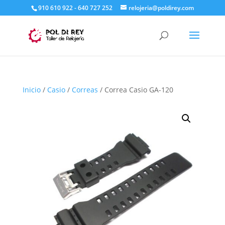
910 610 922 - 640 727 252
relojeria@poldirey.com
Inicio
/
Casio
/
Correas
/ Correa Casio GA-120