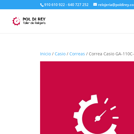
910 610 922 - 640 727 252
relojeria@poldirey.c
Inicio
/
Casio
/
Correas
/ Correa Casio GA-110C