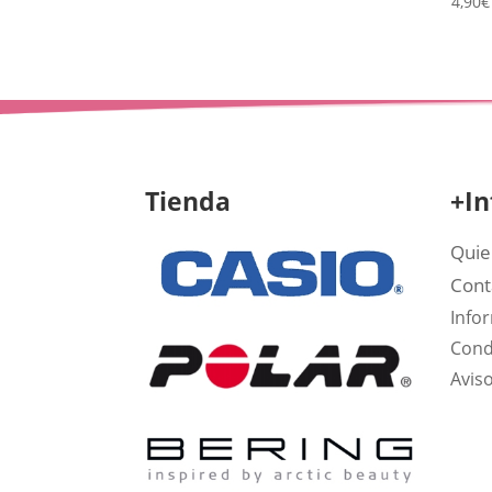
4,90
€
Tienda
+In
Quie
Cont
Info
Cond
Aviso