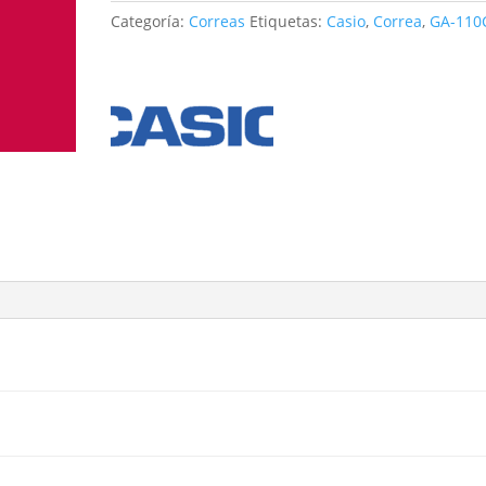
1A
Categoría:
Correas
Etiquetas:
Casio
,
Correa
,
GA-110
cantidad