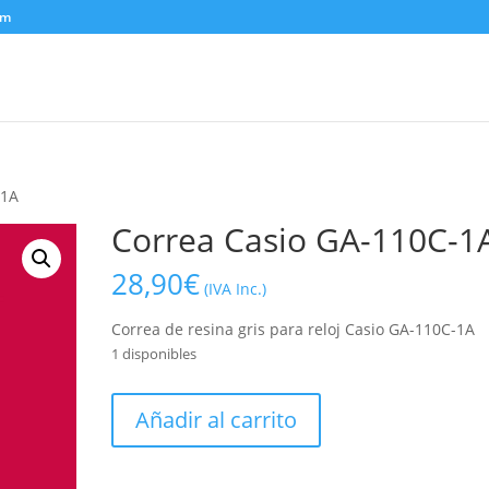
om
-1A
Correa Casio GA-110C-1
28,90
€
(IVA Inc.)
Correa de resina gris para reloj Casio GA-110C-1A
1 disponibles
Correa
Añadir al carrito
Casio
GA-
110C-