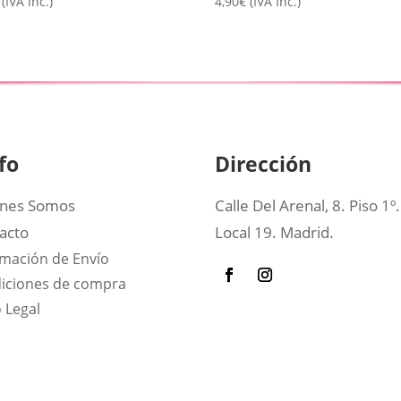
(IVA Inc.)
4,90
€
(IVA Inc.)
fo
Dirección
nes Somos
Calle Del Arenal, 8. Piso 1º.
acto
Local 19. Madrid.
rmación de Envío
iciones de compra
 Legal