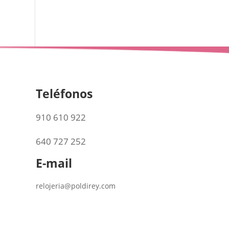
Teléfonos
910 610 922
640 727 252
E-mail
relojeria@poldirey.com