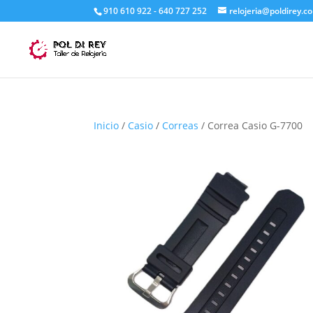
910 610 922 - 640 727 252
relojeria@poldirey.c
Inicio
/
Casio
/
Correas
/ Correa Casio G-7700