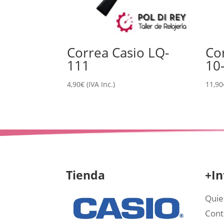
Correa Casio LQ-
Co
111
10
4,90
€
(IVA Inc.)
11,90
Tienda
+In
Quie
Cont