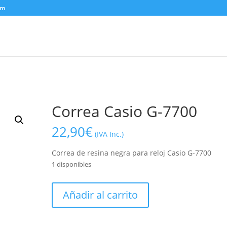
om
Correa Casio G-7700
22,90
€
(IVA Inc.)
Correa de resina negra para reloj Casio G-7700
1 disponibles
Correa
Añadir al carrito
Casio
G-
7700