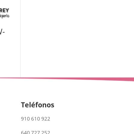
W-
Teléfonos
910 610 922
640 727 252