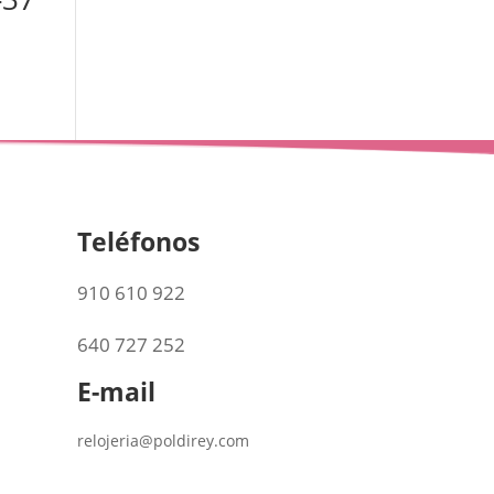
Teléfonos
910 610 922
640 727 252
E-mail
relojeria@poldirey.com