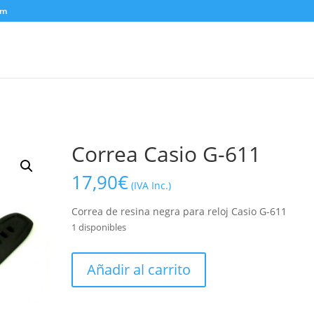
om
Correa Casio G-611
17,90
€
(IVA Inc.)
Correa de resina negra para reloj Casio G-611
1 disponibles
Correa
Añadir al carrito
Casio
G-
611