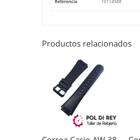
Referencia
10114988
Productos relacionados
Correa Casio AW-38
Co