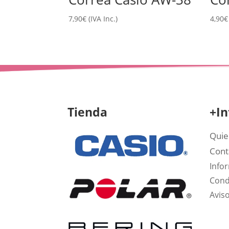
7,90
€
(IVA Inc.)
4,90
€
Tienda
+In
Quie
Cont
Info
Cond
Aviso