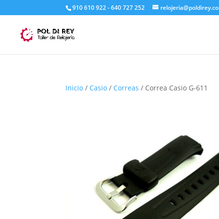
910 610 922 - 640 727 252
relojeria@poldirey.c
Inicio
/
Casio
/
Correas
/ Correa Casio G-611