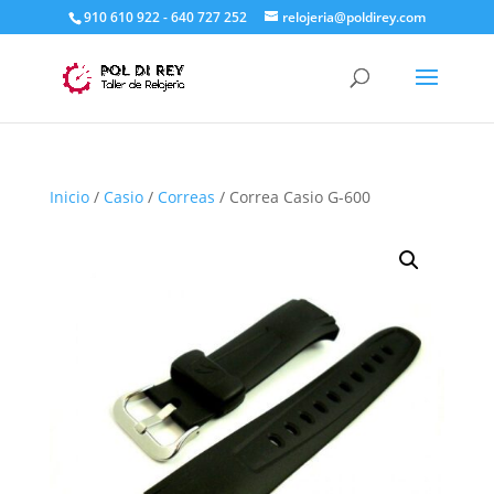
910 610 922 - 640 727 252
relojeria@poldirey.com
Inicio
/
Casio
/
Correas
/ Correa Casio G-600