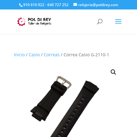
910 610 922 - 640 727 252
relojeria@poldirey.com
Inicio
/
Casio
/
Correas
/ Correa Casio G-2110-1