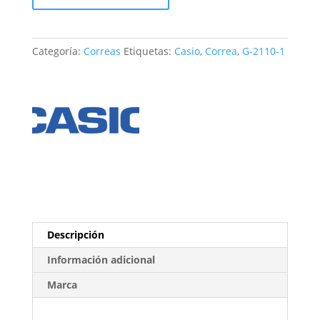
G-
2110-
1
Categoría:
Correas
Etiquetas:
Casio
,
Correa
,
G-2110-1
cantidad
Descripción
Información adicional
Marca