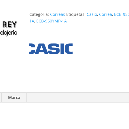
950MP-
1A
Categoría:
Correas
Etiquetas:
Casio
,
Correa
,
ECB-95
cantidad
1A
,
ECB-950YMP-1A
Marca