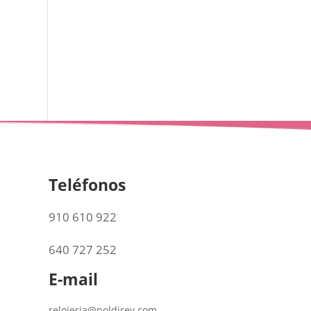
Teléfonos
910 610 922
640 727 252
E-mail
relojeria@poldirey.com