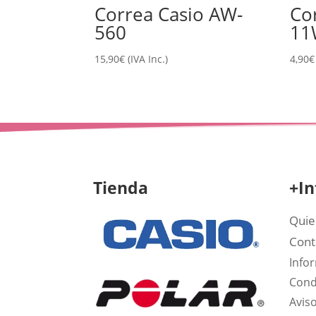
Correa Casio AW-
Co
560
11
15,90
€
(IVA Inc.)
4,90
€
Tienda
+In
Quie
Cont
Info
Cond
Aviso