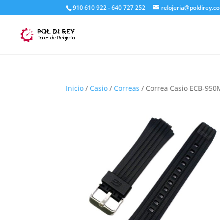
910 610 922 - 640 727 252
relojeria@poldirey.c
Inicio
/
Casio
/
Correas
/ Correa Casio ECB-950