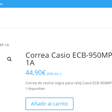
om
MP-1A
Correa Casio ECB-950MP
1A
44,90
€
(IVA Inc.)
Correa de resina negra para reloj Casio ECB-950MP
1 disponibles
Correa
Añadir al carrito
Casio
ECB-