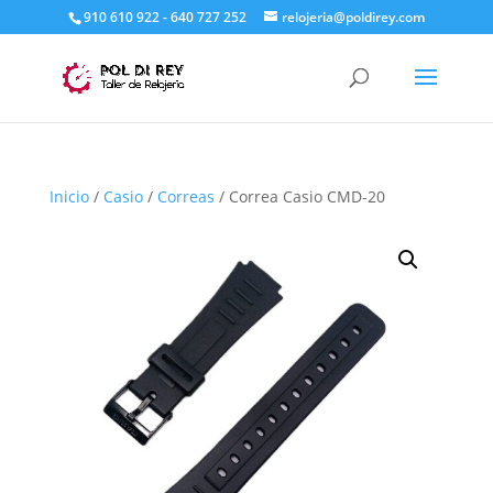
910 610 922 - 640 727 252
relojeria@poldirey.com
Inicio
/
Casio
/
Correas
/ Correa Casio CMD-20