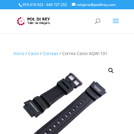
910 610 922 - 640 727 252
relojeria@poldirey.com
Inicio
/
Casio
/
Correas
/ Correa Casio AQW-101