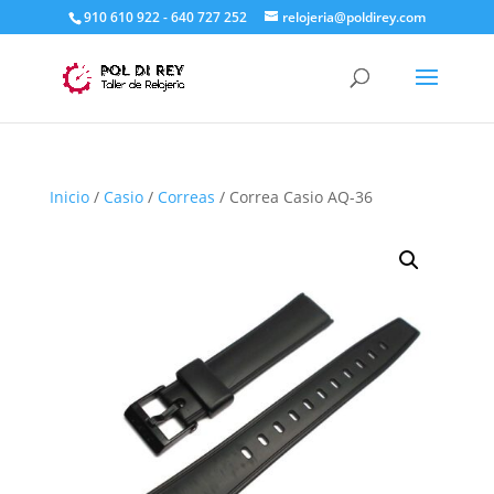
910 610 922 - 640 727 252
relojeria@poldirey.com
Inicio
/
Casio
/
Correas
/ Correa Casio AQ-36