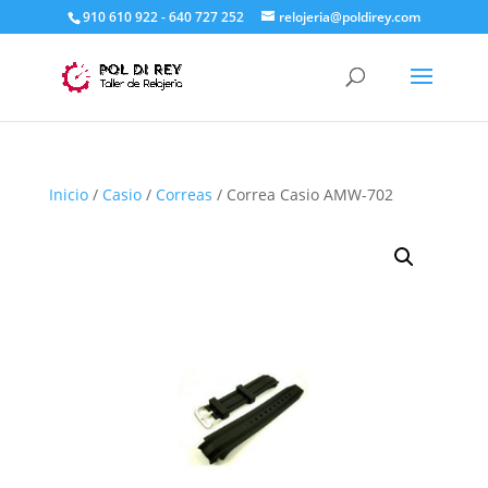
910 610 922 - 640 727 252
relojeria@poldirey.com
Inicio
/
Casio
/
Correas
/ Correa Casio AMW-702