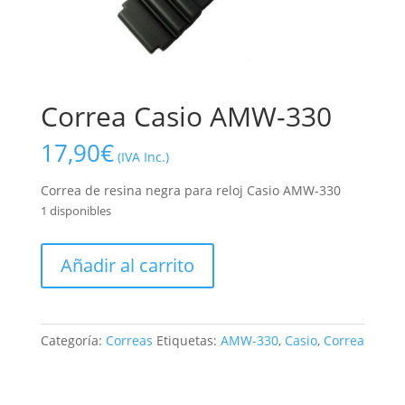
Correa Casio AMW-330
17,90
€
(IVA Inc.)
Correa de resina negra para reloj Casio AMW-330
1 disponibles
Correa
Añadir al carrito
Casio
AMW-
330
cantidad
Categoría:
Correas
Etiquetas:
AMW-330
,
Casio
,
Correa