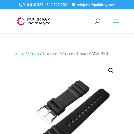
910 610 922 - 640 727 252
relojeria@poldirey.com
Inicio
/
Casio
/
Correas
/ Correa Casio AMW-330