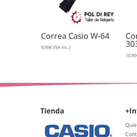
Correa Casio W-64
Co
30
9,90
€
(IVA Inc.)
10,90
Tienda
+In
Quie
Cont