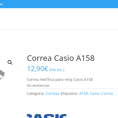
om
Correa Casio A158
12,90
€
(IVA Inc.)
Correa met?lica para reloj Casio A158
Sin existencias
Categoría:
Correas
Etiquetas:
A158
,
Casio
,
Correa