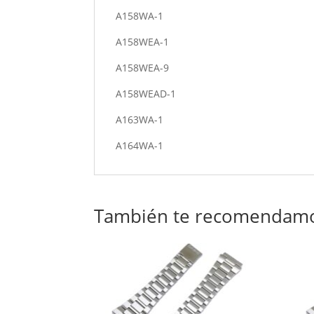
A158WA-1
A158WEA-1
A158WEA-9
A158WEAD-1
A163WA-1
A164WA-1
También te recomendam