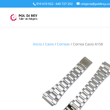
910 610 922 - 640 727 252
relojeria@poldirey.c
Inicio
/
Casio
/
Correas
/ Correa Casio A158