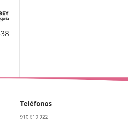
-38
Teléfonos
910 610 922