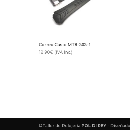
Correa Casio MTR-303-1
18,90
€
(IVA Inc.)
©Taller de Relojería
POL DI REY
- Diseñado