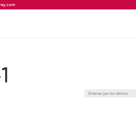
irey.com
”
1