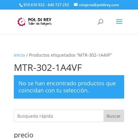
910 610 922 - 640 727 252
relojeria@poldirey.com
Inicio
/ Productos etiquetados “MTR-302-1A4VF”
MTR-302-1A4VF
No se han encontrado productos que
coincidan con tu selección.
Buscar
precio