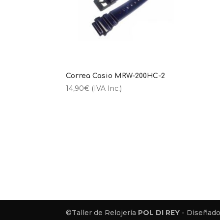
Correa Casio MRW-200HC-2
14,90
€
(IVA Inc.)
©Taller de Relojería
POL DI REY
- Diseñado