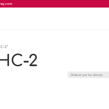
irey.com
HC-2”
HC-2