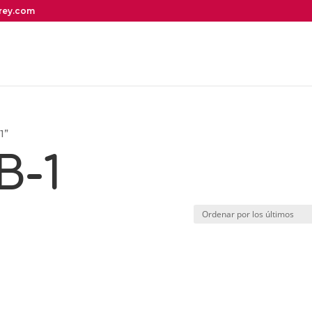
irey.com
1”
B-1