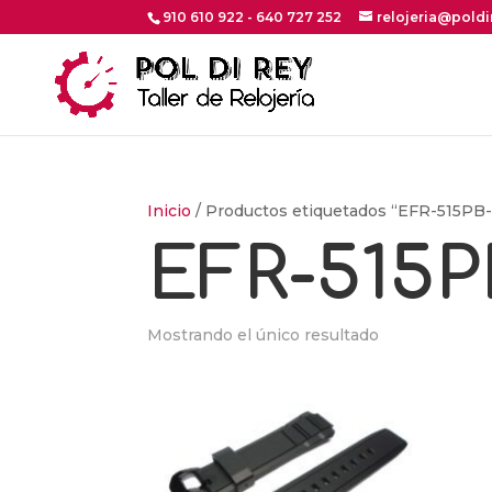
910 610 922 - 640 727 252
relojeria@pold
Inicio
/ Productos etiquetados “EFR-515PB-
EFR-515P
Mostrando el único resultado