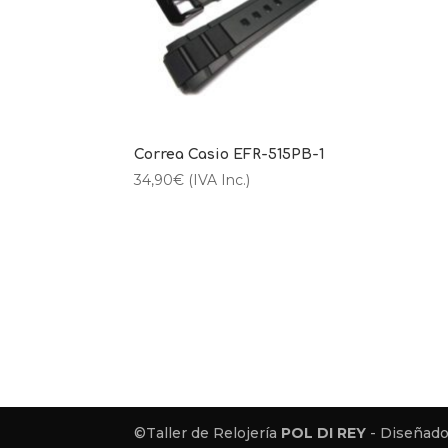
Correa Casio EFR-515PB-1
34,90
€
(IVA Inc.)
©Taller de Relojería
POL DI REY
- Diseñado