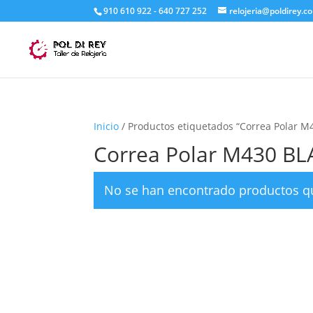
910 610 922 - 640 727 252
relojeria@poldirey.c
Inicio
/ Productos etiquetados “Correa Polar 
Correa Polar M430 BL
No se han encontrado productos qu