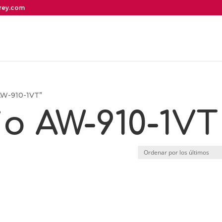
irey.com
 AW-910-1VT”
io AW-910-1VT