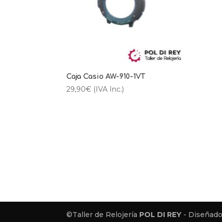
Caja Casio AW-910-1VT
29,90
€
(IVA Inc.)
©Taller de Relojería
POL DI REY
- Diseñado