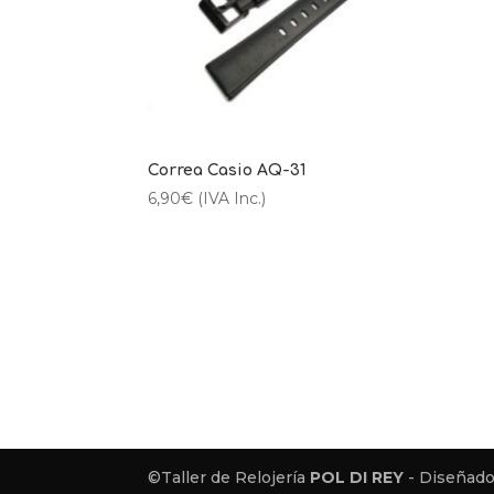
Correa Casio AQ-31
6,90
€
(IVA Inc.)
©Taller de Relojería
POL DI REY
- Diseñado