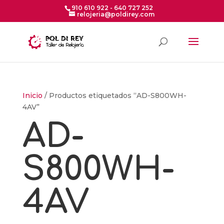
910 610 922 - 640 727 252
relojeria@poldirey.com
Inicio
/ Productos etiquetados “AD-S800WH-
4AV”
AD-
S800WH-
4AV