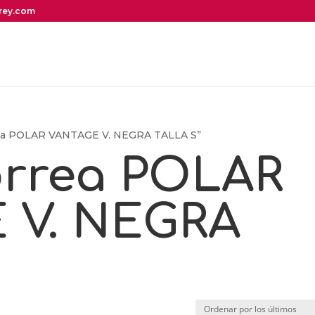
irey.com
rrea POLAR VANTAGE V. NEGRA TALLA S”
orrea POLAR
 V. NEGRA