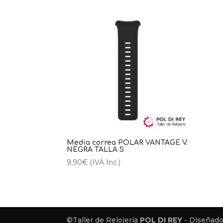
Media correa POLAR VANTAGE V.
NEGRA TALLA S
9,90
€
(IVA Inc.)
©Taller de Relojería
POL DI REY
- Diseñado